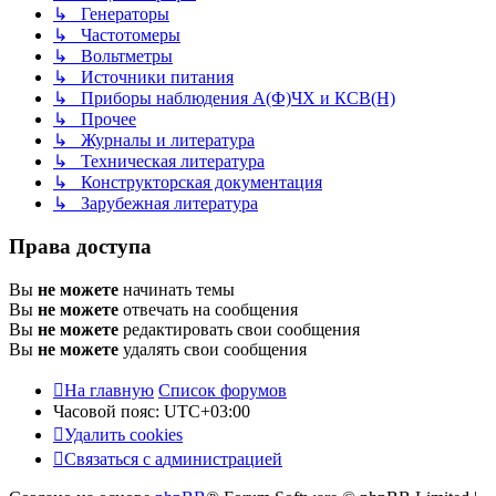
↳ Генераторы
↳ Частотомеры
↳ Вольтметры
↳ Источники питания
↳ Приборы наблюдения А(Ф)ЧХ и КСВ(Н)
↳ Прочее
↳ Журналы и литература
↳ Техническая литература
↳ Конструкторская документация
↳ Зарубежная литература
Права доступа
Вы
не можете
начинать темы
Вы
не можете
отвечать на сообщения
Вы
не можете
редактировать свои сообщения
Вы
не можете
удалять свои сообщения
На главную
Список форумов
Часовой пояс:
UTC+03:00
Удалить cookies
С
в
я
з
а
т
ь
с
я
с
а
д
м
и
н
и
с
т
р
а
ц
и
е
й