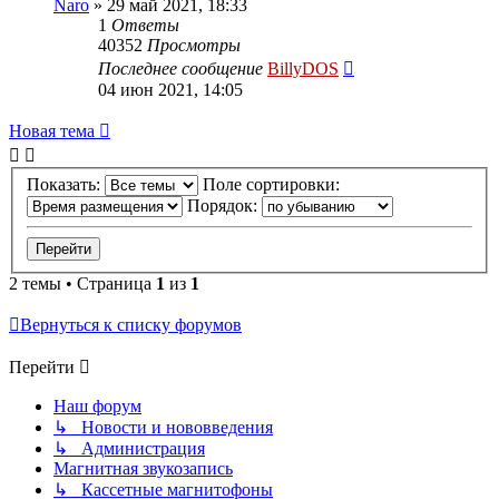
Naro
»
29 май 2021, 18:33
1
Ответы
40352
Просмотры
Последнее сообщение
BillyDOS
04 июн 2021, 14:05
Новая
Н
о
в
а
я
т
е
м
а
тема
Показать:
Поле сортировки:
Порядок:
2 темы • Страница
1
из
1
Вернуться к списку форумов
Перейти
Наш форум
↳ Новости и нововведения
↳ Администрация
Магнитная звукозапись
↳ Кассетные магнитофоны