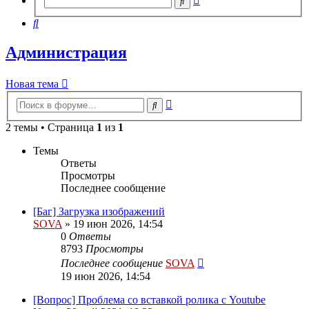
Поиск
поиск
Поиск
Администрация
Новая
Н
о
в
а
я
т
е
м
а
тема
Расширенный
Поиск
поиск
2 темы • Страница
1
из
1
Темы
Ответы
Просмотры
Последнее сообщение
[Баг] Загрузка изображений
SOVA
»
19 июн 2026, 14:54
0
Ответы
8793
Просмотры
Последнее сообщение
SOVA
19 июн 2026, 14:54
[Вопрос] Проблема со вставкой ролика с Youtube