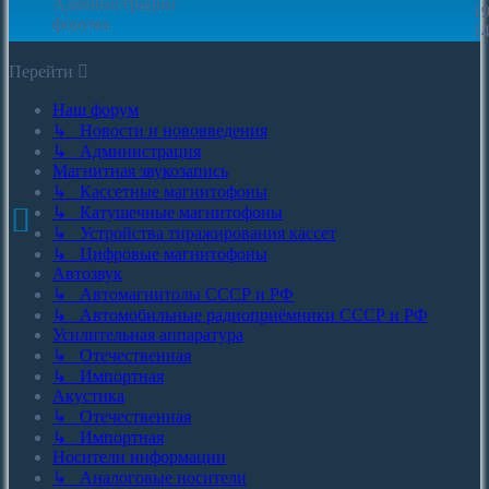
Администрации
19
форума.
14
Перейти
Наш форум
↳ Новости и нововведения
↳ Администрация
Магнитная звукозапись
↳ Кассетные магнитофоны
↳ Катушечные магнитофоны
↳ Устройства тиражирования кассет
↳ Цифровые магнитофоны
Автозвук
↳ Автомагнитолы СССР и РФ
↳ Автомобильные радиоприёмники СССР и РФ
Усилительная аппаратура
↳ Отечественная
↳ Импортная
Акустика
↳ Отечественная
↳ Импортная
Носители информации
↳ Аналоговые носители