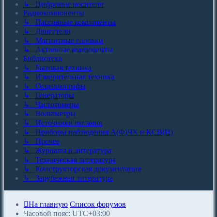
↳ Цифровые носители
Радиокомпоненты
↳ Пассивные компоненты
↳ Двигатели
↳ Магнитные головки
↳ Активные компоненты
Библиотека
↳ Бытовая техника
↳ Измерительная техника
↳ Осциллографы
↳ Генераторы
↳ Частотомеры
↳ Вольтметры
↳ Источники питания
↳ Приборы наблюдения А(Ф)ЧХ и КСВ(Н)
↳ Прочее
↳ Журналы и литература
↳ Техническая литература
↳ Конструкторская документация
↳ Зарубежная литература
На главную
Список форумов
Часовой пояс:
UTC+03:00