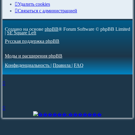
Удалить cookies
С
в
я
з
а
т
ь
с
я
с
а
д
м
и
н
и
с
т
р
а
ц
и
е
й
Создано на основе
phpBB
® Forum Software © phpBB Limited
|
SE Square Left
Русская поддержка phpBB
Моды и расширения phpBB
Конфиденциальность
|
Правила
|
FAQ