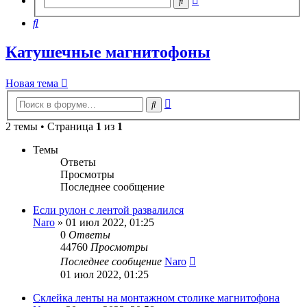
Поиск
поиск
Поиск
Катушечные магнитофоны
Новая
Н
о
в
а
я
т
е
м
а
тема
Расширенный
Поиск
поиск
2 темы • Страница
1
из
1
Темы
Ответы
Просмотры
Последнее сообщение
Если рулон с лентой развалился
Naro
»
01 июл 2022, 01:25
0
Ответы
44760
Просмотры
Последнее сообщение
Naro
01 июл 2022, 01:25
Склейка ленты на монтажном столике магнитофона