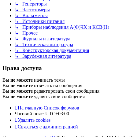
↳ Генераторы
↳ Частотомеры
↳ Вольтметры
↳ Источники питания
↳ Приборы наблюдения А(Ф)ЧХ и КСВ(Н)
↳ Прочее
↳ Журналы и литература
↳ Техническая литература
↳ Конструкторская документация
↳ Зарубежная литература
Права доступа
Вы
не можете
начинать темы
Вы
не можете
отвечать на сообщения
Вы
не можете
редактировать свои сообщения
Вы
не можете
удалять свои сообщения
На главную
Список форумов
Часовой пояс:
UTC+03:00
Удалить cookies
С
в
я
з
а
т
ь
с
я
с
а
д
м
и
н
и
с
т
р
а
ц
и
е
й