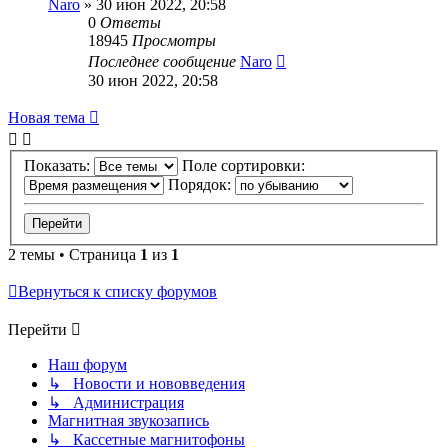
Naro
»
30 июн 2022, 20:58
0
Ответы
18945
Просмотры
Последнее сообщение
Naro
30 июн 2022, 20:58
Новая
Н
о
в
а
я
т
е
м
а
тема
Показать:
Поле сортировки:
Порядок:
2 темы • Страница
1
из
1
Вернуться к списку форумов
Перейти
Наш форум
↳ Новости и нововведения
↳ Администрация
Магнитная звукозапись
↳ Кассетные магнитофоны