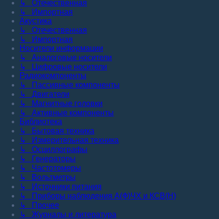
↳ Отечественная
↳ Импортная
Акустика
↳ Отечественная
↳ Импортная
Носители информации
↳ Аналоговые носители
↳ Цифровые носители
Радиокомпоненты
↳ Пассивные компоненты
↳ Двигатели
↳ Магнитные головки
↳ Активные компоненты
Библиотека
↳ Бытовая техника
↳ Измерительная техника
↳ Осциллографы
↳ Генераторы
↳ Частотомеры
↳ Вольтметры
↳ Источники питания
↳ Приборы наблюдения А(Ф)ЧХ и КСВ(Н)
↳ Прочее
↳ Журналы и литература