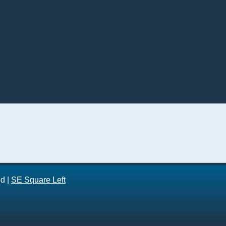
ed
|
SE Square Left