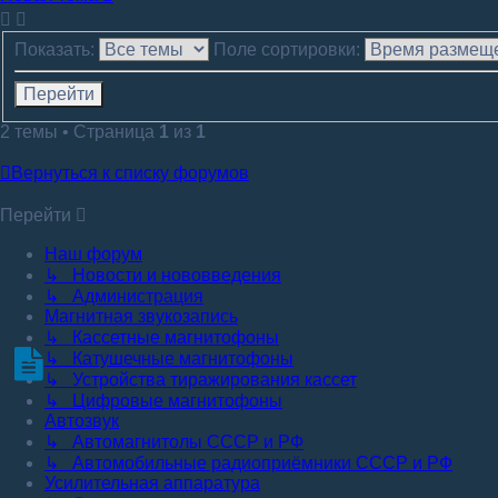
тема
Показать:
Поле сортировки:
2 темы • Страница
1
из
1
Вернуться к списку форумов
Перейти
Наш форум
↳ Новости и нововведения
↳ Администрация
Магнитная звукозапись
↳ Кассетные магнитофоны
↳ Катушечные магнитофоны
↳ Устройства тиражирования кассет
↳ Цифровые магнитофоны
Автозвук
↳ Автомагнитолы СССР и РФ
↳ Автомобильные радиоприёмники СССР и РФ
Усилительная аппаратура