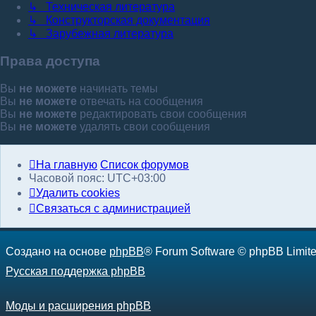
↳ Техническая литература
↳ Конструкторская документация
↳ Зарубежная литература
Права доступа
Вы
не можете
начинать темы
Вы
не можете
отвечать на сообщения
Вы
не можете
редактировать свои сообщения
Вы
не можете
удалять свои сообщения
На главную
Список форумов
Часовой пояс:
UTC+03:00
Удалить cookies
С
в
я
з
а
т
ь
с
я
с
а
д
м
и
н
и
с
т
р
а
ц
и
е
й
Создано на основе
phpBB
® Forum Software © phpBB Limit
Русская поддержка phpBB
Моды и расширения phpBB