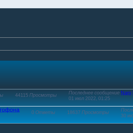
Последнее сообщение
Naro
ы
44115
Просмотры
01 июл 2022, 01:25
итофона
Посл
0
Ответы
18637
Просмотры
30 ию