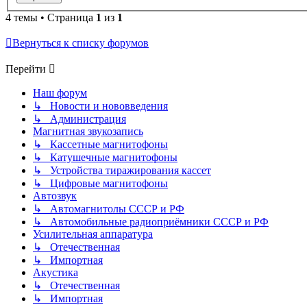
4 темы • Страница
1
из
1
Вернуться к списку форумов
Перейти
Наш форум
↳ Новости и нововведения
↳ Администрация
Магнитная звукозапись
↳ Кассетные магнитофоны
↳ Катушечные магнитофоны
↳ Устройства тиражирования кассет
↳ Цифровые магнитофоны
Автозвук
↳ Автомагнитолы СССР и РФ
↳ Автомобильные радиоприёмники СССР и РФ
Усилительная аппаратура
↳ Отечественная
↳ Импортная
Акустика
↳ Отечественная
↳ Импортная