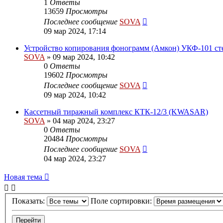
1
Ответы
13659
Просмотры
Последнее сообщение
SOVA
09 мар 2024, 17:14
Устройство копирования фонограмм (Амкон) УКФ-101 ст
SOVA
»
09 мар 2024, 10:42
0
Ответы
19602
Просмотры
Последнее сообщение
SOVA
09 мар 2024, 10:42
Кассетный тиражный комплекс КТК-12/3 (KWASAR)
SOVA
»
04 мар 2024, 23:27
0
Ответы
20484
Просмотры
Последнее сообщение
SOVA
04 мар 2024, 23:27
Новая
Н
о
в
а
я
т
е
м
а
тема
Показать:
Поле сортировки: