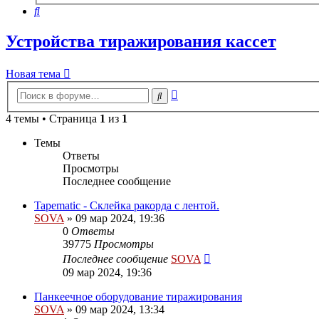
Поиск
Устройства тиражирования кассет
Новая
Н
о
в
а
я
т
е
м
а
тема
Расширенный
Поиск
поиск
4 темы • Страница
1
из
1
Темы
Ответы
Просмотры
Последнее сообщение
Tapematic - Склейка ракорда с лентой.
SOVA
»
09 мар 2024, 19:36
0
Ответы
39775
Просмотры
Последнее сообщение
SOVA
09 мар 2024, 19:36
Панкеечное оборудование тиражирования
SOVA
»
09 мар 2024, 13:34