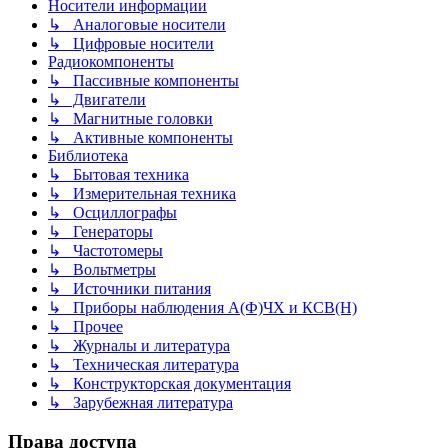
Носители информации
↳ Аналоговые носители
↳ Цифровые носители
Радиокомпоненты
↳ Пассивные компоненты
↳ Двигатели
↳ Магнитные головки
↳ Активные компоненты
Библиотека
↳ Бытовая техника
↳ Измерительная техника
↳ Осциллографы
↳ Генераторы
↳ Частотомеры
↳ Вольтметры
↳ Источники питания
↳ Приборы наблюдения А(Ф)ЧХ и КСВ(Н)
↳ Прочее
↳ Журналы и литература
↳ Техническая литература
↳ Конструкторская документация
↳ Зарубежная литература
Права доступа