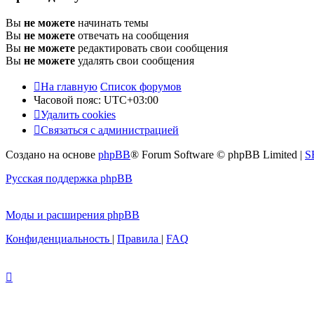
Вы
не можете
начинать темы
Вы
не можете
отвечать на сообщения
Вы
не можете
редактировать свои сообщения
Вы
не можете
удалять свои сообщения
На главную
Список форумов
Часовой пояс:
UTC+03:00
Удалить cookies
С
в
я
з
а
т
ь
с
я
с
а
д
м
и
н
и
с
т
р
а
ц
и
е
й
Создано на основе
phpBB
® Forum Software © phpBB Limited
|
S
Русская поддержка phpBB
Моды и расширения phpBB
Конфиденциальность
|
Правила
|
FAQ