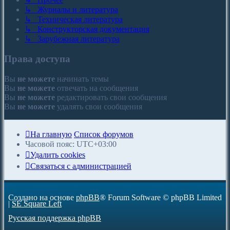
↳ Журналы и литература
↳ Техническая литература
↳ Конструкторская документация
↳ Зарубежная литература
Права доступа
Вы
не можете
начинать темы
Вы
не можете
отвечать на сообщения
Вы
не можете
редактировать свои сообщения
Вы
не можете
удалять свои сообщения
На главную
Список форумов
Часовой пояс:
UTC+03:00
Удалить cookies
С
в
я
з
а
т
ь
с
я
с
а
д
м
и
н
и
с
т
р
а
ц
и
е
й
Создано на основе
phpBB
® Forum Software © phpBB Limited
|
SE Square Left
Русская поддержка phpBB