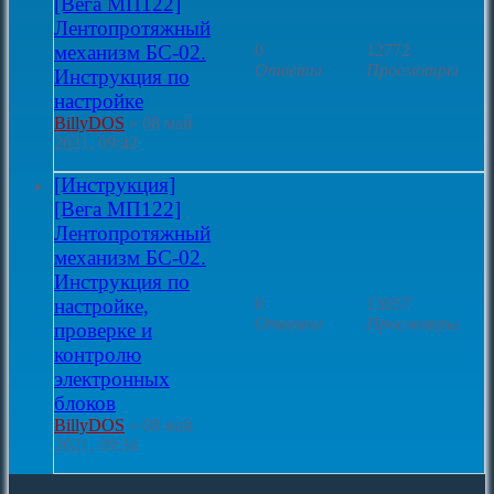
[Вега МП122]
Лентопротяжный
механизм БС-02.
0
12772
Ответы
Просмотры
Инструкция по
настройке
BillyDOS
»
08 май
2021, 09:42
[Инструкция]
[Вега МП122]
Лентопротяжный
механизм БС-02.
Инструкция по
настройке,
0
13657
Ответы
Просмотры
проверке и
контролю
электронных
блоков
BillyDOS
»
08 май
2021, 09:34