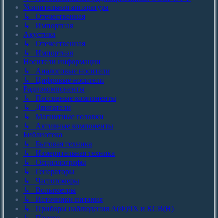
Усилительная аппаратура
↳ Отечественная
↳ Импортная
Акустика
↳ Отечественная
↳ Импортная
Носители информации
↳ Аналоговые носители
↳ Цифровые носители
Радиокомпоненты
↳ Пассивные компоненты
↳ Двигатели
↳ Магнитные головки
↳ Активные компоненты
Библиотека
↳ Бытовая техника
↳ Измерительная техника
↳ Осциллографы
↳ Генераторы
↳ Частотомеры
↳ Вольтметры
↳ Источники питания
↳ Приборы наблюдения А(Ф)ЧХ и КСВ(Н)
↳ Прочее