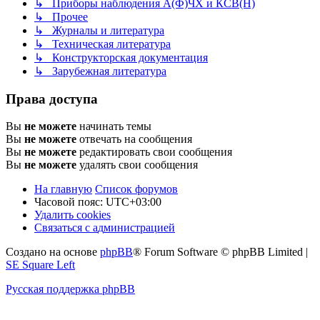
↳ Приборы наблюдения А(Ф)ЧХ и КСВ(Н)
↳ Прочее
↳ Журналы и литература
↳ Техническая литература
↳ Конструкторская документация
↳ Зарубежная литература
Права доступа
Вы
не можете
начинать темы
Вы
не можете
отвечать на сообщения
Вы
не можете
редактировать свои сообщения
Вы
не можете
удалять свои сообщения
На главную
Список форумов
Часовой пояс:
UTC+03:00
Удалить cookies
С
в
я
з
а
т
ь
с
я
с
а
д
м
и
н
и
с
т
р
а
ц
и
е
й
Создано на основе
phpBB
® Forum Software © phpBB Limited
|
SE Square Left
Русская поддержка phpBB