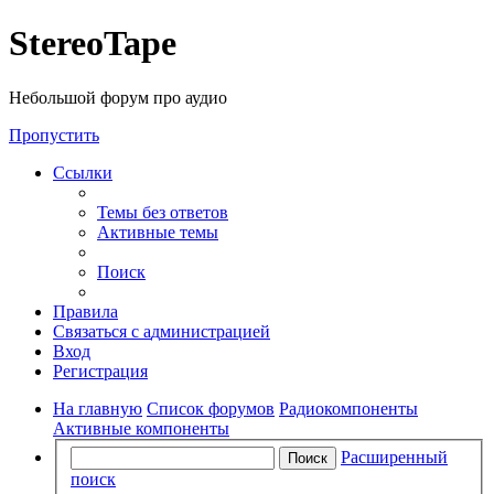
Регистрация
StereoTape
Небольшой форум про аудио
Пропустить
Ссылки
Темы без ответов
Активные темы
Поиск
Правила
С
в
я
з
а
т
ь
с
я
с
а
д
м
и
н
и
с
т
р
а
ц
и
е
й
Вход
Р
е
г
и
с
т
р
а
ц
и
я
На главную
Список форумов
Радиокомпоненты
Активные компоненты
Расширенный
Поиск
поиск