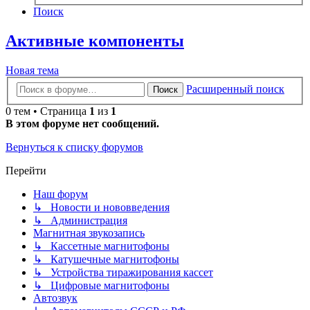
Поиск
Активные компоненты
Новая
Н
о
в
а
я
т
е
м
а
тема
Расширенный поиск
Поиск
0 тем • Страница
1
из
1
В этом форуме нет сообщений.
Вернуться к списку форумов
Перейти
Наш форум
↳ Новости и нововведения
↳ Администрация
Магнитная звукозапись
↳ Кассетные магнитофоны
↳ Катушечные магнитофоны
↳ Устройства тиражирования кассет
↳ Цифровые магнитофоны
Автозвук