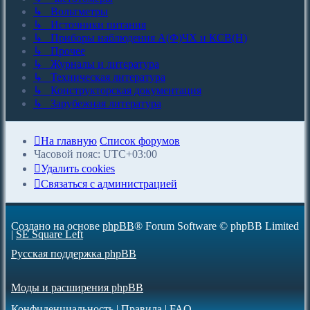
↳ Вольтметры
↳ Источники питания
↳ Приборы наблюдения А(Ф)ЧХ и КСВ(Н)
↳ Прочее
↳ Журналы и литература
↳ Техническая литература
↳ Конструкторская документация
↳ Зарубежная литература
На главную
Список форумов
Часовой пояс:
UTC+03:00
Удалить cookies
С
в
я
з
а
т
ь
с
я
с
а
д
м
и
н
и
с
т
р
а
ц
и
е
й
Создано на основе
phpBB
® Forum Software © phpBB Limited
|
SE Square Left
Русская поддержка phpBB
Моды и расширения phpBB
Конфиденциальность
|
Правила
|
FAQ