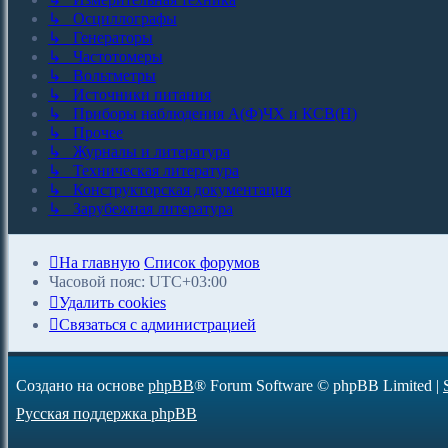
↳ Осциллографы
↳ Генераторы
↳ Частотомеры
↳ Вольтметры
↳ Источники питания
↳ Приборы наблюдения А(Ф)ЧХ и КСВ(Н)
↳ Прочее
↳ Журналы и литература
↳ Техническая литература
↳ Конструкторская документация
↳ Зарубежная литература
На главную
Список форумов
Часовой пояс:
UTC+03:00
Удалить cookies
С
в
я
з
а
т
ь
с
я
с
а
д
м
и
н
и
с
т
р
а
ц
и
е
й
Создано на основе
phpBB
® Forum Software © phpBB Limited
|
Русская поддержка phpBB