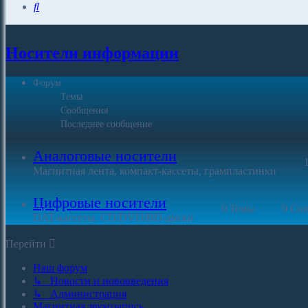
Поиск
Носители информации
Форум
Темы
Сообщения
Последнее сообщение
Аналоговые носители
Магнитная лента, компакт-кассеты, грампластинки
Цифровые носители
0
Темы
0
Соо
DAT-кассеты, CD/DVD/BD-диски
Перейти
Наш форум
↳ Новости и нововведения
↳ Администрация
Магнитная звукозапись