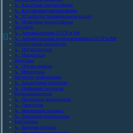
↳ Кассетные магнитофоны
↳ Катушечные магнитофоны
↳ Устройства тиражирования кассет
↳ Цифровые магнитофоны
Автозвук
↳ Автомагнитолы СССР и РФ
↳ Автомобильные радиоприёмники СССР и РФ
Усилительная аппаратура
↳ Отечественная
↳ Импортная
Акустика
↳ Отечественная
↳ Импортная
Носители информации
↳ Аналоговые носители
↳ Цифровые носители
Радиокомпоненты
↳ Пассивные компоненты
↳ Двигатели
↳ Магнитные головки
↳ Активные компоненты
Библиотека
↳ Бытовая техника
↳ Измерительная техника